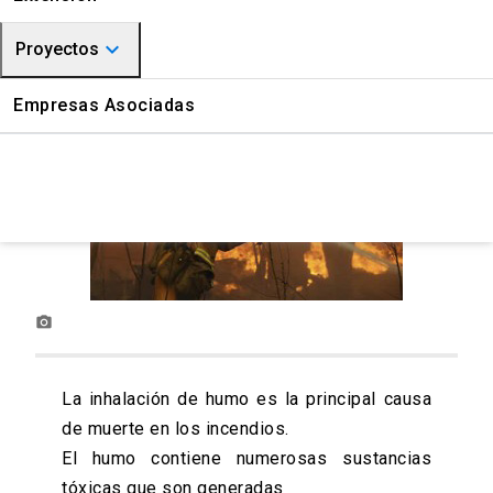
CITUC Químico
keyboard_arrow_down
Proyectos
CITUC Farmacovigilancia
Medioambiente
Empresas Asociadas
Gestión Química
photo_camera
La inhalación de humo es la principal causa
de muerte en los incendios.
El humo contiene numerosas sustancias
tóxicas que son generadas