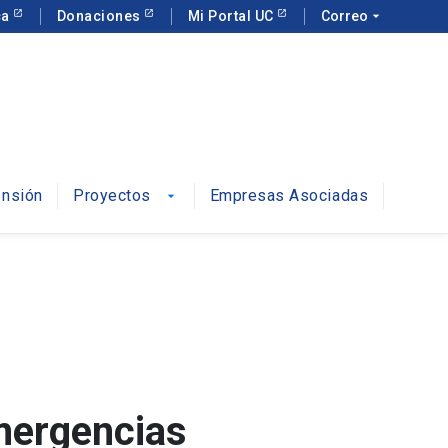
ca
Donaciones
Mi Portal UC
Correo
arrow_drop_down
ensión
Proyectos
Empresas Asociadas
arrow_drop_down
mergencias