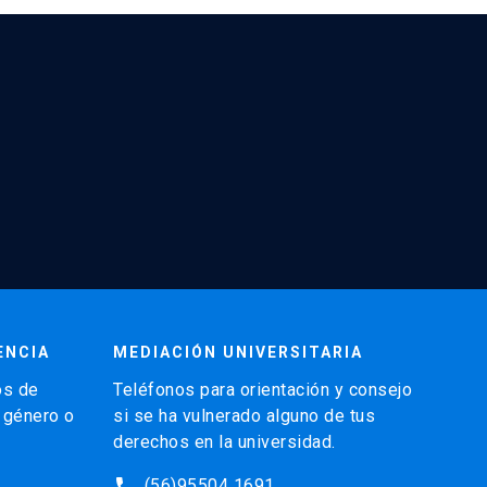
ENCIA
MEDIACIÓN UNIVERSITARIA
os de
Teléfonos para orientación y consejo
e género o
si se ha vulnerado alguno de tus
derechos en la universidad.
phone
(56)95504 1691