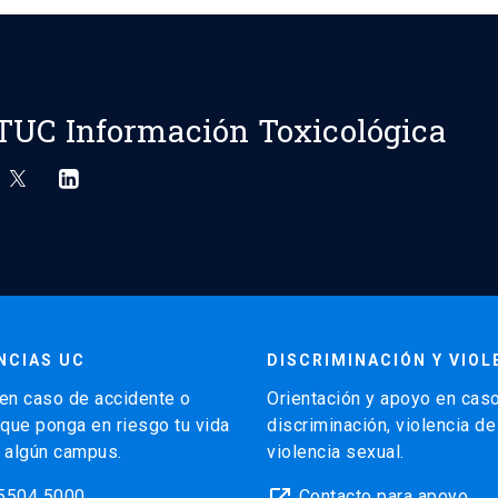
TUC Información Toxicológica
NCIAS UC
DISCRIMINACIÓN Y VIOL
en caso de accidente o
Orientación y apoyo en cas
 que ponga en riesgo tu vida
discriminación, violencia d
 algún campus.
violencia sexual.
launch
5504 5000
Contacto para apoyo