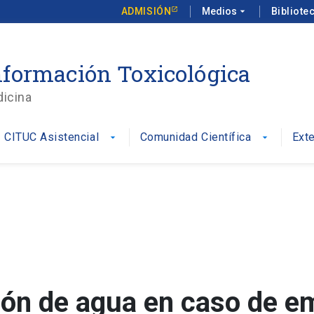
ADMISIÓN
Medios
arrow_drop_down
Bibliote
formación Toxicológica
dicina
CITUC Asistencial
Comunidad Científica
Ext
arrow_drop_down
arrow_drop_down
s
ión de agua en caso de e