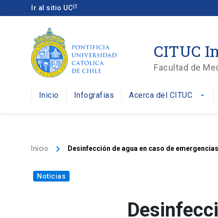
Ir al sitio UC
CITUC In
Facultad de Me
Inicio
Infografias
Acerca del CITUC
arrow_drop_down
keyboard_arrow_right
Inicio
Desinfección de agua en caso de emergencia
Noticias
Desinfecc