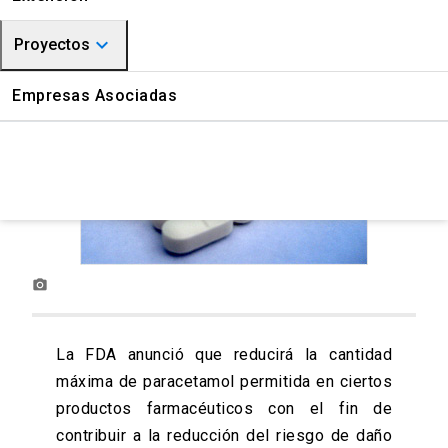
CITUC Químico
keyboard_arrow_down
Proyectos
CITUC Farmacovigilancia
Medioambiente
Empresas Asociadas
Gestión Química
photo_camera
La FDA anunció que reducirá la cantidad
máxima de paracetamol permitida en ciertos
productos farmacéuticos con el fin de
contribuir a la reducción del riesgo de daño