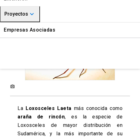
CITUC Químico
keyboard_arrow_down
Proyectos
CITUC Farmacovigilancia
Medioambiente
Empresas Asociadas
Gestión Química
photo_camera
La
Loxosceles Laeta
más conocida como
araña de rincón
, es la especie de
Loxosceles de mayor distribución en
Sudamérica, y la más importante de su