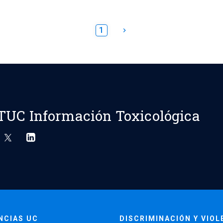
1
keyboard_arrow_right
TUC Información Toxicológica
NCIAS UC
DISCRIMINACIÓN Y VIOL