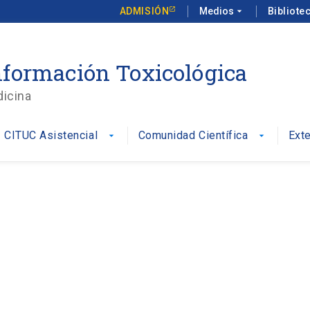
ADMISIÓN
Medios
arrow_drop_down
Bibliote
formación Toxicológica
dicina
CITUC Asistencial
Comunidad Científica
Ext
arrow_drop_down
arrow_drop_down