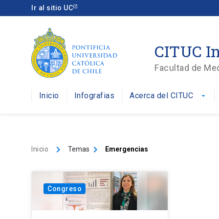
Ir al sitio UC
CITUC In
Facultad de Me
Inicio
Infografias
Acerca del CITUC
arrow_drop_down
keyboard_arrow_right
keyboard_arrow_right
Inicio
Temas
Emergencias
Congreso