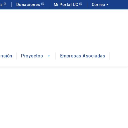
ca
Donaciones
Mi Portal UC
Correo
arrow_drop_down
ensión
Proyectos
Empresas Asociadas
arrow_drop_down