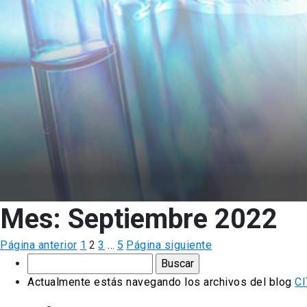
Mes:
Septiembre 2022
Navegación
Página
Página
Página
Página
Página anterior
1
2
3
…
5
Página siguiente
Buscar
de
por:
Actualmente estás navegando los archivos del blog
CI
entradas