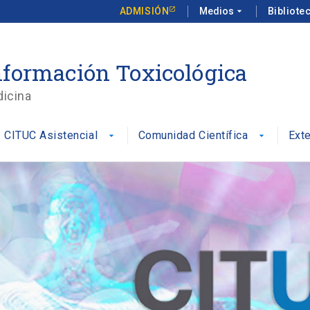
ADMISIÓN
Medios
arrow_drop_down
Bibliote
formación Toxicológica
dicina
CITUC Asistencial
Comunidad Científica
Ext
arrow_drop_down
arrow_drop_down