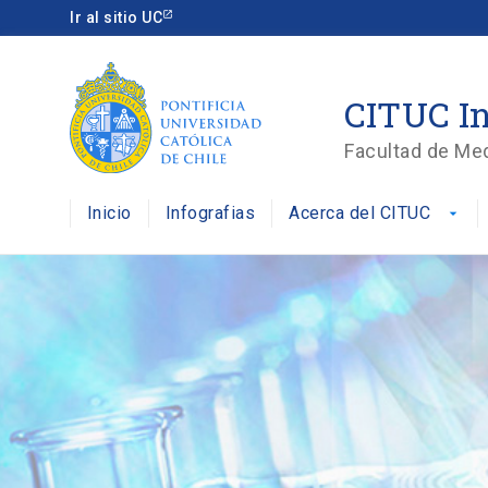
Ir al sitio UC
CITUC In
Facultad de Me
Inicio
Infografias
Acerca del CITUC
arrow_drop_down