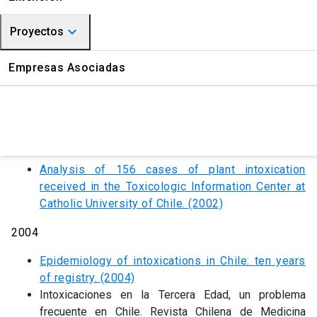
Overdose of colchicine in a three-year-old child.
CITUC Químico
keyboard_arrow_down
Proyectos
(1995)
CITUC Farmacovigilancia
2000
Medioambiente
Empresas Asociadas
A suicide attempt with an oral calcium channel
Gestión Química
blocker. (2000)
2002
Analysis of 156 cases of plant intoxication
received in the Toxicologic Information Center at
Catholic University of Chile. (2002)
2004
Epidemiology of intoxications in Chile: ten years
of registry. (2004)
Intoxicaciones en la Tercera Edad, un problema
frecuente en Chile. Revista Chilena de Medicina