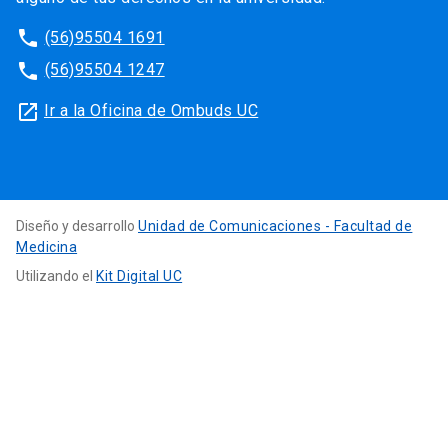
phone
(56)95504 1691
phone
(56)95504 1247
launch
Ir a la Oficina de Ombuds UC
Diseño y desarrollo
Unidad de Comunicaciones - Facultad de
Medicina
Utilizando el
Kit Digital UC