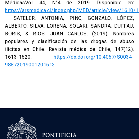
MédicasVol. 44, N°4 de 2019. Disponible en:
https://arsmedica.cl/index.php/MED/article/view/1610/
– SATELER, ANTONIA, PINO, GONZALO, LÓPEZ,
ALBERTO, SILVA, LORENA, SOLARI, SANDRA, DUFFAU,
BORIS, & RÍOS, JUAN CARLOS. (2019). Nombres
populares y clasificación de las drogas de abuso
ilícitas en Chile. Revista médica de Chile, 147(12),
1613-1620.
https://dx.doi.org/10.4067/S0034-
98872019001201613