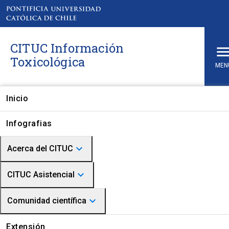
CITUC Información
Toxicológica
MEN
Inicio
Infografias
Artículos Científicos
keyboard_arrow_down
Acerca del CITUC
keyboard_arrow_down
Quienes somos
CITUC Asistencial
Paper CITUC
Misión Visión
keyboard_arrow_down
Descripción
Comunidad científica
1995
Historia
CITUC Toxicológico
Artículos científicos
Extensión